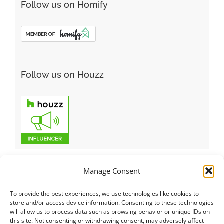
Follow us on Homify
Follow us on Houzz
Manage Consent
To provide the best experiences, we use technologies like cookies to
Italiano
|
Русский
|
English
|
Français
|
Deutsch
|
العربية
|
汉语
|
store and/or access device information. Consenting to these technologies
will allow us to process data such as browsing behavior or unique IDs on
Čeština
|
Dansk
|
Dutch
|
Español
|
Català
|
Ελληνικά
|
日本語
|
this site. Not consenting or withdrawing consent, may adversely affect