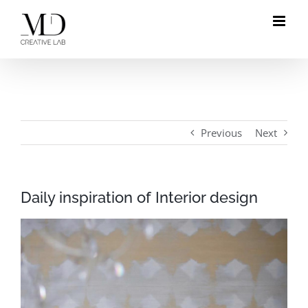
Skip
to
content
Previous
Next
Daily inspiration of Interior design
View
Larger
Image