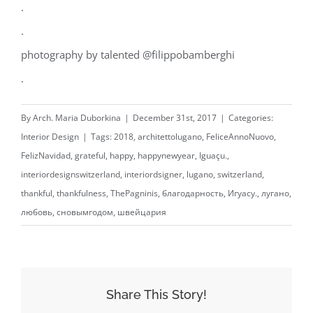
.
.
photography by talented @filippobamberghi
.
By
Arch. Maria Duborkina
|
December 31st, 2017
|
Categories:
Interior Design
|
Tags:
2018
,
architettolugano
,
FeliceAnnoNuovo
,
FelizNavidad
,
grateful
,
happy
,
happynewyear
,
Iguaçu.
,
interiordesignswitzerland
,
interiordsigner
,
lugano
,
switzerland
,
thankful
,
thankfulness
,
ThePagninis
,
благодарность
,
Игуасу.
,
лугано
,
любовь
,
сновымгодом
,
швейцария
Share This Story!