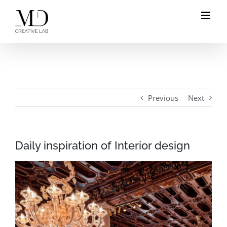
Skip
to
content
Previous
Next
Daily inspiration of Interior design
View
Larger
Image