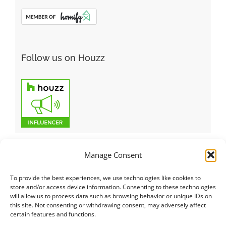
Follow us on Houzz
Manage Consent
To provide the best experiences, we use technologies like cookies to
Italiano
|
Русский
|
English
|
Français
|
Deutsch
|
العربية
|
汉语
|
store and/or access device information. Consenting to these technologies
will allow us to process data such as browsing behavior or unique IDs on
Čeština
|
Dansk
|
Dutch
|
Español
|
Català
|
Ελληνικά
|
日本語
|
this site. Not consenting or withdrawing consent, may adversely affect
Norsk
|
Polski
|
Português
|
Svenska
|
Slovenčina
|
Suomi
|
Türkçe
certain features and functions.