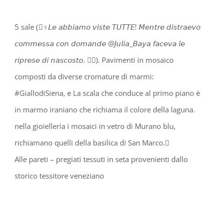
5 sale (🏼‍♀️𝘓𝘦 𝘢𝘣𝘣𝘪𝘢𝘮𝘰 𝘷𝘪𝘴𝘵𝘦 𝘛𝘜𝘛𝘛𝘌! 𝘔𝘦𝘯𝘵𝘳𝘦 𝘥𝘪𝘴𝘵𝘳𝘢𝘦𝘷𝘰
𝘤𝘰𝘮𝘮𝘦𝘴𝘴𝘢 𝘤𝘰𝘯 𝘥𝘰𝘮𝘢𝘯𝘥𝘦 @𝘑𝘶𝘭𝘪𝘢_𝘉𝘢𝘺𝘢 𝘧𝘢𝘤𝘦𝘷𝘢 𝘭𝘦
𝘳𝘪𝘱𝘳𝘦𝘴𝘦 𝘥𝘪 𝘯𝘢𝘴𝘤𝘰𝘴𝘵𝘰. 🕵️‍♀️). Pavimenti in mosaico
composti da diverse cromature di marmi:
#GiallodiSiena, e La scala che conduce al primo piano è
in marmo iraniano che richiama il colore della laguna.
nella gioielleria i mosaici in vetro di Murano blu,
richiamano quelli della basilica di San Marco.🏼⁣⁣⁣
Alle pareti – pregiati tessuti in seta provenienti dallo
storico tessitore veneziano ⁣⁣⁣