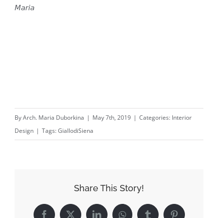
️𝘔𝘢𝘳𝘪𝘢⁣⁣⁣
By
Arch. Maria Duborkina
|
May 7th, 2019
|
Categories:
Interior
Design
|
Tags:
GiallodiSiena
Share This Story!