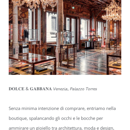
𝐃𝐎𝐋𝐂𝐄 & 𝐆𝐀𝐁𝐁𝐀𝐍𝐀 𝘝𝘦𝘯𝘦𝘻𝘪𝘢, 𝘗𝘢𝘭𝘢𝘻𝘻𝘰 𝘛𝘰𝘳𝘳𝘦𝘴 ⁣⁣⁣
Senza minima intenzione di comprare, entriamo nella
boutique, spalancando gli occhi e le bocche per
ammirare un gioiello tra architettura, moda e design,